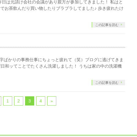
昨日は元請け会社の会議があり親方が参加してきました！ 私はと
でお茶飲んだり買い物したりブラブラしてました♪ 歩き疲れたけ
この記事を読む
数字ばかりの事務仕事にちょっと疲れて（笑）ブログに逃げてきま
洗濯日和ッてことでたくさん洗濯しました！ うちは家の中の洗濯機
この記事を読む
1
2
3
4
»