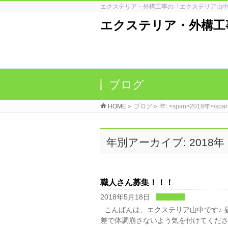
エクステリア・外構工事の「エクステリア山中
エクステリア・外構工
ブログ
HOME
»
ブログ
»
年: <span>2018年</spa
年別アーカイブ: 2018年
職人さん募集！！！
2018年5月18日
業務日記
こんばんは、エクステリア山中です♪ 昼
差で体調崩さないよう気を付けてくださ