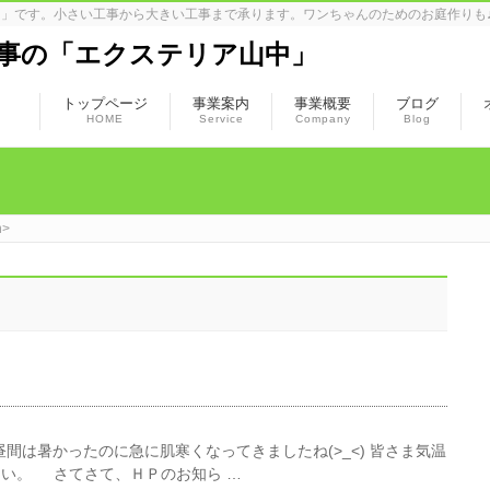
」です。小さい工事から大きい工事まで承ります。ワンちゃんのためのお庭作りも
事の「エクステリア山中」
トップページ
事業案内
事業概要
ブログ
HOME
Service
Company
Blog
n>
間は暑かったのに急に肌寒くなってきましたね(>_<) 皆さま気温
い。 さてさて、ＨＰのお知ら …