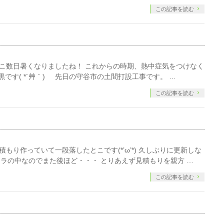
この記事を読む
ここ数日暑くなりましたね！ これからの時期、熱中症気をつけなく
黒です( *´艸｀) 先日の守谷市の土間打設工事です。 …
この記事を読む
もり作っていて一段落したとこです(*’ω’*) 久しぶりに更新しな
ラの中なのでまた後ほど・・・ とりあえず見積もりを親方 …
この記事を読む