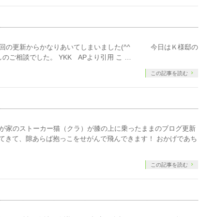
前回の更新からかなりあいてしまいました(^^ゞ 今日はＫ様邸の
ご相談でした。 YKK APより引用 こ …
この記事を読む
我が家のストーカー猫（クラ）が膝の上に乗ったままのブログ更新
っついてきて、隙あらば抱っこをせがんで飛んできます！ おかげであち
この記事を読む