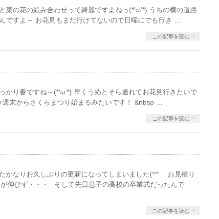
菜の花の組み合わせって綺麗ですよねっ(*’ω’*) うちの横の道路
なんですよ～ お花見もまだ行けてないので日曜にでも行き …
この記事を読む
かり春ですね～(*’ω’*) 早くうめとそら連れてお花見行きたいで
週末からさくらまつり始まるみたいです！ &nbsp …
この記事を読む
たかなりお久しぶりの更新になってしまいました(^^ゞ お見積り
手が伸びず・・・ そして先日息子の高校の卒業式だったんで
この記事を読む