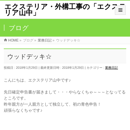
エクステリア・外構工事の「エクステ
リア山中」
ブログ
HOME
»
ブログ
»
業務日記
»
ウッドデッキ☆
ウッドデッキ☆
投稿日 : 2018年1月29日
最終更新日時 : 2018年1月29日
カテゴリー :
業務日記
こんにちは、エクステリア山中です♪
先日確定申告書が届きまして・・・やらなくちゃ～～～となってる
ところです。
昨年親方が一人親方として独立して、初の青色申告！
頑張らなくちゃです♪